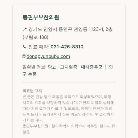
동편부부한의원
📍 경기도 안양시 동안구 관양동 1123-1, 2층
(부림로 188)
📞 진료 예약:
031-426-8310
🌐
dongpyunbubu.com
질환별 정보:
당뇨
·
고지혈증
·
대사증후군
|
연
구 논문
의료법 고지
본 글은 건강 정보 제공을 목적으로 작성되었으며, 특정
치료의 효과를 보장하지 않습니다. 개인의 체질과 상태에
따라 치료 결과가 다를 수 있으므로, 정확한 진단과 치료
는 반드시 의료기관에서 전문 의료인과 상담 후 결정하시
기 바랍니다.
동편부부한의원 | 한의학박사·의학박사 이주영, 한의사 유
영은