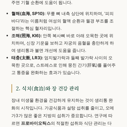
주면 기혈 순환에 도움이 됩니다.
혈해(血海, SP10):
무릎 뼈 내측 상단에 위치하며, '피의
바다'라는 이름처럼 여성의 혈액 순환과 월경 부조를 조
절하는 핵심 혈자리입니다.
조해(照海, KI6):
안쪽 복사뼈 바로 아래 오목한 곳에 위
치하며, 신장 기운을 보하고 자궁의 음혈을 충만하게 하
여 생리통과 불면 개선에 도움을 줍니다.
태충(太衝, LR3):
엄지발가락과 둘째 발가락 사이의 오
목한 곳으로, 스트레스로 인해 뭉친 간기(肝氣)를 풀어주
고 통증을 완화하는 효과가 있습니다.
2. 식치(食治)와 장 건강 관리
장내 미생물 환경을 건강하게 유지하는 것이 생리통 완
화의 시작입니다. 가공식품과 설탕 섭취를 줄이고, 오메
가3가 많은 좋은 지방의 섭취가 중요합니다. 연구에 따
르면
프로바이오틱스
의 적절한 섭취와 식단 관리는 다