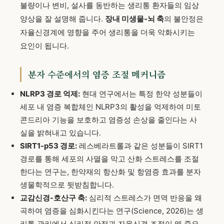
불량이나 변비, 설사를 동반하는 생리통 환자들의 임상
양상을 잘 설명해 줍니다.
장내 미생물-뇌 축
의 불안정은
자율신경계에 영향을 주어 생리통을 더욱 악화시키는
요인이 됩니다.
분자 수준에서의 염증 조절 메커니즘
NLRP3 경로 억제:
현대 연구에서는 특정 한약 성분들이
세포 내 염증 복합체인 NLRP3의 활성을 억제하여 미토
콘드리아 기능을 보호하고 염증성 손상을 줄인다는 사
실을 밝혀내고 있습니다.
SIRT1-p53 경로:
레스베라트롤과 같은 성분들이 SIRT1
경로를 통해 세포의 사멸을 막고 산화 스트레스를 조절
한다는 연구는, 한약재의 항산화 및 항염증 효과를 분자
생물학적으로 뒷받침합니다.
교감신경-호산구 축:
심리적 스트레스가 면역 반응을 왜
곡하여 염증을 심화시킨다는 연구(Science, 2026)는 생
리통 관리에서 심리적 안정과 자율신경 조절이 왜 중요