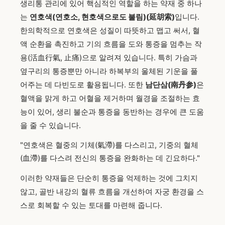
생리통 관리에 있어 핵심적인 역할을 하는 약재 중 하나
는
연호색(연호소, 현호색으로도 불림)(延胡索)
입니다.
한의학적으로 연호색은 성질이 따뜻하고 맵고 써서, 혈
액 순환을 촉진하고 기의 흐름을 도와 통증을 멈추는 작
용(活血行氣, 止痛)으로 알려져 있습니다. 특히 가슴과
옆구리의 통증뿐만 아니라 하복부의 울체된 기운을 풀
어주는 데 다빈도로 활용됩니다. 또한
남단삼(南丹参)
은
혈액을 맑게 하고 어혈을 제거하며 월경을 조절하는 효
능이 있어, 생리 불순과 통증을 동반하는 경우에 큰 도움
을 줄 수 있습니다.
"연호색은 혈중의 기체(氣滯)를 다스리고, 기중의 혈체
(血滯)를 다스려 전신의 통증을 완화하는 데 긴요하다."
이러한 약재들은 단순히 통증을 억제하는 것에 그치지
않고, 골반 내강의 혈류 흐름을 개선하여 자궁 환경을 스
스로 회복할 수 있는 토대를 마련해 줍니다.