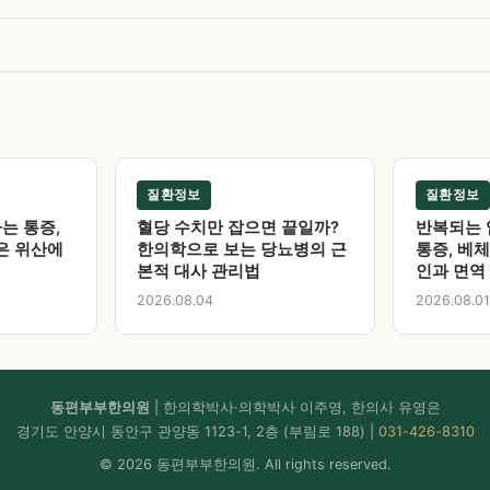
질환정보
질환정보
는 통증,
혈당 수치만 잡으면 끝일까?
반복되는 
은 위산에
한의학으로 보는 당뇨병의 근
통증, 베
본적 대사 관리법
인과 면역
2026.08.04
2026.08.01
동편부부한의원
| 한의학박사·의학박사 이주영, 한의사 유영은
경기도 안양시 동안구 관양동 1123-1, 2층 (부림로 188) |
031-426-8310
© 2026 동편부부한의원. All rights reserved.