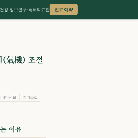
건강 정보
연구·특허
의료진
진료 예약
(氣機) 조절
장내미생물
기기조절
치는 이유