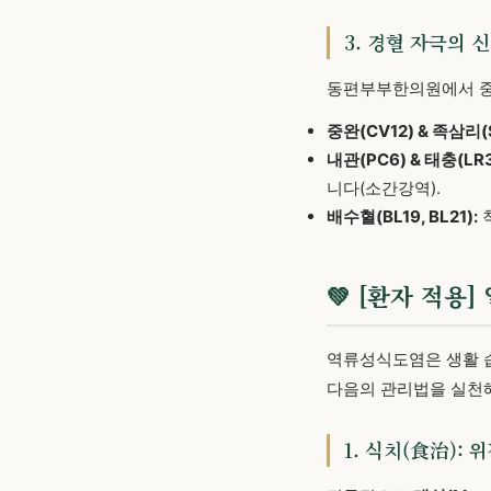
3. 경혈 자극의 
동편부부한의원에서 중
중완(CV12) & 족삼리(
내관(PC6) & 태충(LR3
니다(소간강역).
배수혈(BL19, BL21):
💚 [환자 적
역류성식도염은 생활 습
다음의 관리법을 실천해
1. 식치(食治):