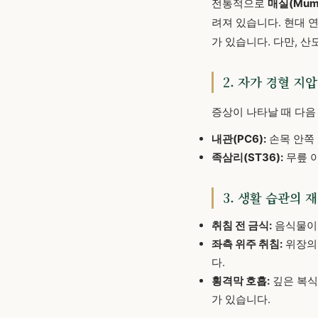
전통적으로
매실(Mume
려져 있습니다. 현대 
가 있습니다. 다만, 
2. 자가 경혈 지
증상이 나타날 때 다음
내관(PC6):
손목 안쪽 
족삼리(ST36):
무릎 아
3. 생활 습관의 
취침 전 금식:
음식물이 
좌측 위주 취침:
위장의 
다.
횡격막 호흡:
깊은 복식
가 있습니다.