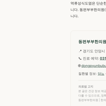
역류성식도염은 단순한
니다. 동편부부한의원(
니다.
동편부부한의
📍 경기도 안양시 
📞 진료 예약:
03
🌐
dongpyunbub
질환별 정보:
당뇨
의료법 고지
본 글은 건강 정보 제
다를 수 있으므로, 정
동편부부한의원 | 한