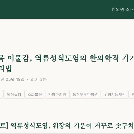
한의원 소개
C
목 이물감, 역류성식도염의 한의학적 기기
리법
 05월 19일 · 읽기 3분
림
목이물감
소화불량
안양한의원
동편부부한의원
위장기능개선
사이트] 역류성식도염, 위장의 기운이 거꾸로 솟구