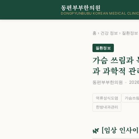
동편부부한의원
DONGPYUNBUBU KOREAN MEDICAL CLINI
홈
›
건강 정보
›
질환정보
질환정보
가슴 쓰림과 
과 과학적 관
동편부부한의원 · 2026년
역류성식도염
가슴쓰
한방내과관리
🌿 [임상 인