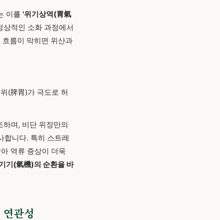
는 이를
'위기상역(胃氣
 정상적인 소화 과정에서
 흐름이 막히면 위산과
비위(脾胃)가 극도로 허
조하며, 비단 위장만의
사합니다. 특히 스트레
받아 역류 증상이 더욱
기기(氣機)의 순환을 바
의 연관성