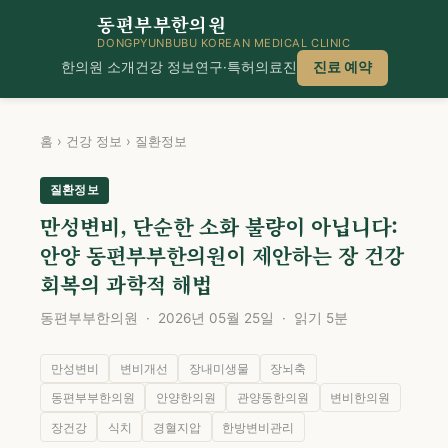
동편부부한의원
DONGPYUNBUBU KOREAN MEDICAL CLINIC
한의원 소개
건강 정보
연구·특허
의료진
진료 예약
홈
›
건강 정보
›
질환정보
질환정보
만성변비, 단순한 소화 불량이 아닙니다:
안양 동편부부한의원이 제안하는 장 건강
회복의 과학적 해법
동편부부한의원 · 2026년 05월 25일 · 읽기 5분
만성변비
변비개선
장내미생물
장뇌축
동편부부한의원
안양한의원
관양동한의원
변비한의원
장건강
식치
경혈지압
한방변비관리