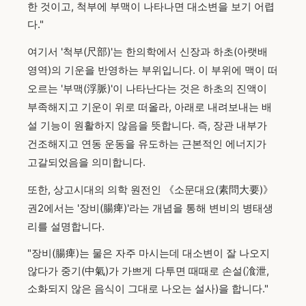
한 것이고, 척부에 부맥이 나타나면 대소변을 보기 어렵
다."
여기서 '척부(尺部)'는 한의학에서 신장과 하초(아랫배
영역)의 기운을 반영하는 부위입니다. 이 부위에 맥이 떠
오르는 '부맥(浮脈)'이 나타난다는 것은 하초의 진액이
부족해지고 기운이 위로 떠올라, 아래로 내려보내는 배
설 기능이 원활하지 않음을 뜻합니다. 즉, 장관 내부가
건조해지고 연동 운동을 유도하는 근본적인 에너지가
고갈되었음을 의미합니다.
또한, 상고시대의 의학 원전인 《소문대요(素問大要)》
권2에서는 '장비(腸痺)'라는 개념을 통해 변비의 병태생
리를 설명합니다.
"장비(腸痺)는 물은 자주 마시는데 대소변이 잘 나오지
않다가 중기(中氣)가 가쁘게 다투면 때때로 손설(飡泄,
소화되지 않은 음식이 그대로 나오는 설사)을 합니다."