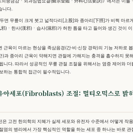
 《의종금감ㆍ외과심법요결(醫宗金鑑ㆍ外科心法要訣)》에서는 이를 '
습니다.
두면 무릎이 크게 붓고 넓적다리[上股]와 종아리[下脛]가 비쩍 마르게
風邪)ㆍ한사(漢邪)ㆍ습사(濕邪)가 허한 틈을 타고 들어와 생긴 것이 이
 근육이 마르는 현상을 족삼음경(간·비·신장 경락)의 기능 저하로 
)과 종아리 근육이 약해지면 관절에 가해지는 충격을 흡수하지 못
됩니다. 따라서 성공적인 무릎 관절 조절을 위해서는 염증 제어와 더
 보하는 통합적 접근이 필수적입니다.
아세포(Fibroblasts) 조절: 멀티오믹스로 
전은 고전 한의학의 지혜가 실제 세포와 유전자 수준에서 어떻게 작
절염의 병리에서 가장 핵심적인 역할을 하는 세포 중 하나는 바로 