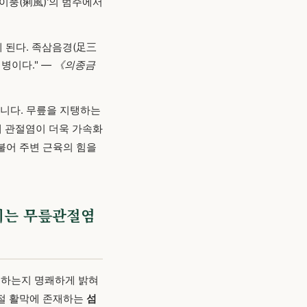
이풍(痢風)'의 범주에서
 된다. 족삼음경(足三
 병이다."
— 《의종금
봅니다. 무릎을 지탱하는
해 관절염이 더욱 가속화
불어 주변 근육의 힘을
밝히는 무릎관절염
용하는지 명쾌하게 밝혀
관절 활막에 존재하는
섬