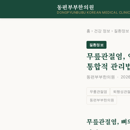
동편부부한의원
DONGPYUNBUBU KOREAN MEDICAL CLINI
홈
›
건강 정보
›
질환정보
질환정보
무릎관절염, 
통합적 관리
동편부부한의원 · 2026년
무릎관절염
퇴행성관
동편부부한의원
무릎관절염, 뼈