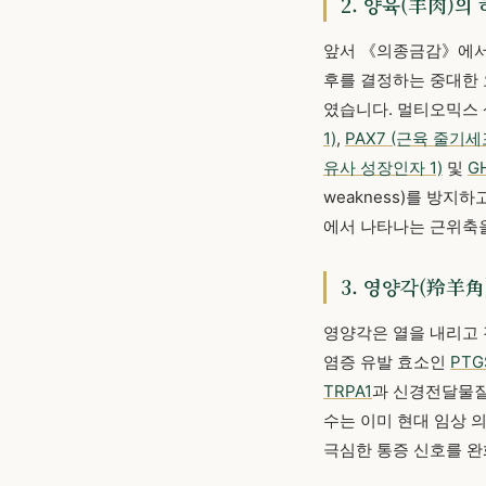
2. 양육(羊肉)의
앞서 《의종금감》에서 
후를 결정하는 중대한 
였습니다. 멀티오믹스
1)
,
PAX7 (근육 줄기세
유사 성장인자 1)
및
G
weakness)를 방지하
에서 나타나는 근위축을 
3. 영양각(羚羊角
영양각은 열을 내리고 
염증 유발 효소인
PTG
TRPA1
과 신경전달물
수는 이미 현대 임상 
극심한 통증 신호를 완