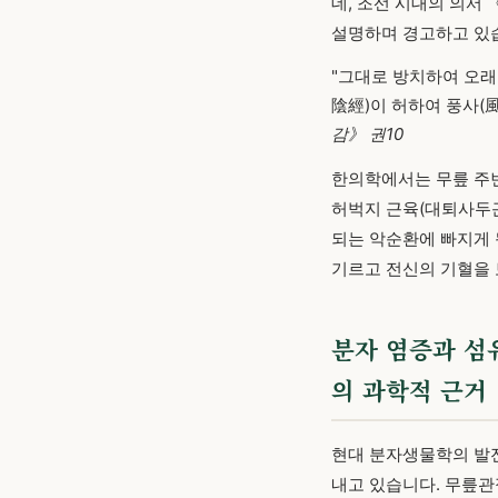
데, 조선 시대의 의서
설명하며 경고하고 있
"그대로 방치하여 오래
陰經)이 허하여 풍사(
감》 권10
한의학에서는 무릎 주변
허벅지 근육(대퇴사두근
되는 악순환에 빠지게 
기르고 전신의 기혈을
분자 염증과 섬유
의 과학적 근거
현대 분자생물학의 발
내고 있습니다. 무릎관