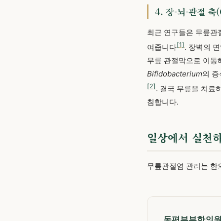
4. 장-뇌-관절 축(
최근 연구들은 무릎관
[1]
여줍니다
. 장벽의 
무릎 관절막으로 이동
Bifidobacterium
의 증
[2]
. 결국 무릎을 치
침합니다.
일상에서 실천하
무릎관절염 관리는 한
동편부부한의