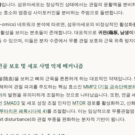
)
입니다. 섬유아세포는 정상적인 상태에서는 관절의 윤활액을 분비하
는 효소와 염증성 사이토카인을 분비하는 주범으로 돌변합니다.
i-omics) 네트워크 분석에 따르면, 섬유아세포의 비정상적인 활성
 활성을 보이는 본초들이 존재합니다. 대표적으로
귀판(龜板, 남생이
 수 있으며, 이들은 분자 수준에서 무릎 관절 보호와 근육 위축 방
 연골 보호 및 세포 사멸 억제 메커니즘
(陰血)을 보하고 뼈와 근육을 튼튼하게 하는 대표적인 약재입니다. 
분해하여 관절 파괴를 주도하는 핵심 효소인
MMP2 (기질 금속단백분해
)
의 발현을 유의미하게 조절하는 것으로 나타났습니다. 또한, 연골 
인
SMAD3
및 세포 성장 조절 인자인
MTOR
경로를 활성화하고, 산화
글루타치온 페록시다제 4)
를 조절합니다. 이는 임상적으로 무릎관절염
t disturbance)와 관절 부종을 완화하는 분자적 기반이 됩니다.