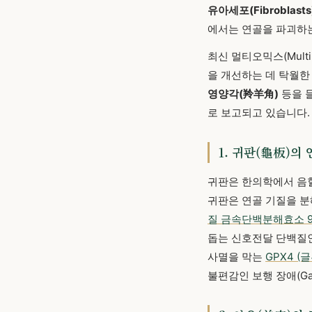
유아세포(Fibroblasts
에서는 연골을 파괴하
최신 멀티오믹스(Mult
을 개선하는 데 탁월한
영양각(羚羊角)
등을 들
로 보고되고 있습니다.
1. 귀판(龜板)의
귀판은 한의학에서 음혈
귀판은 연골 기질을 
질 금속단백분해효소 9
돕는 신호전달 단백질
사멸을 막는
GPX4 (
불편감인 보행 장애(Gai