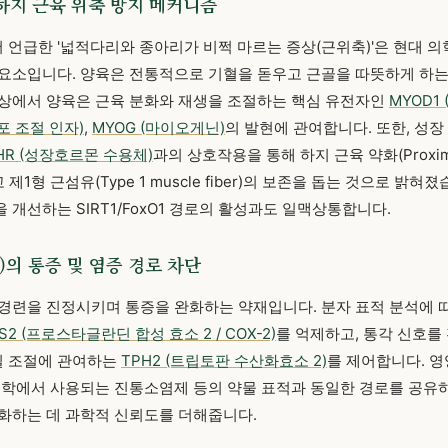
 하지 근육 위축 방지 메커니즘
언급한 '넓적다리와 종아리가 비쩍 마르는 증상(근위축)'은 현대 
요소입니다. 양육은 전통적으로 기혈을 돋우고 근골을 따뜻하게 하는 
 상에서 양육은 근육 분화와 재생을 조절하는 핵심 유전자인
MYOD1
포 조절 인자)
,
MYOG (마이오게닌)
의 발현에 관여합니다. 또한, 성
HR (성장호르몬 수용체)
과의 상호작용을 통해 하지 근육 약화(Proximal l
고 제1형 근섬유(Type 1 muscle fiber)의 보존을 돕는 것으로 밝
개선하는 SIRT1/FoxO1 경로의 활성과도 일맥상통합니다.
)의 통증 및 염증 경로 차단
경련을 진정시키며 통증을 완화하는 약재입니다. 분자 표적 분석에 
S2 (프로스타글란딘 합성 효소 2 / COX-2)
를 억제하고, 통각 신호를
질 조절에 관여하는
TPH2 (트립토판 수산화효소 2)
를 제어합니다. 영
의학에서 사용되는 진통소염제 등의 약물 표적과 동일한 경로를 공유하
화하는 데 과학적 신뢰도를 더해줍니다.