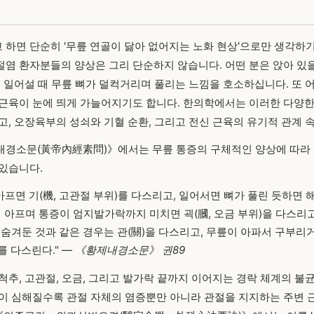
하면 단순히 '무릎 연골이 닳아 없어지는 노화 현상'으로만 생각하기
염 환자분들의 양상은 그리 단순하지 않습니다. 어떤 분은 앉아 있을
은 일어설 때 무릎 뼈가 덜컥거리며 풀리는 느낌을 호소하십니다. 또 
근육이 눈에 띄게 가늘어지기도 합니다. 한의학에서는 이러한 다양한
고, 오장육부의 성쇠와 기혈 순환, 그리고 전신 근육의 유기적 관계 
내경소문(黃帝內經素問)》에서는 무릎 통증의 구체적인 양상에 따라 
있습니다.
아프면 기(機, 고관절 부위)를 다스리고, 일어서면 뼈가 풀린 듯하면 해
이 아프며 통증이 엄지발가락까지 미치면 괵(膕, 오금 부위)을 다스리
 숨겨둔 것과 같은 경우는 관(關)을 다스리고, 무릎이 아파서 구부리거
)를 다스린다."
— 《황제내경소문》 권89
척추, 고관절, 오금, 그리고 발가락 끝까지 이어지는 경락 체계의 
이 심해질수록 관절 자체의 염증뿐만 아니라 관절을 지지하는 주변 