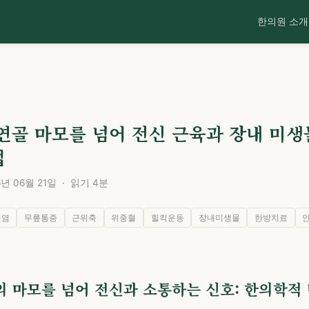
한의원 소개
C
연골 마모를 넘어 전신 근육과 장내 미
법
 06월 21일 · 읽기 4분
절염
무릎통증
근위축
위중혈
힐킥운동
장내미생물
한방치료
의 마모를 넘어 전신과 소통하는 신호: 한의학적