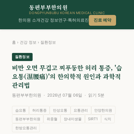
동편부부한의원
DONGPYUNBUBU KOREAN MEDICAL CLINIC
한의원 소개
건강 정보
연구·특허
의료진
진료 예약
홈
›
건강 정보
›
질환정보
질환정보
비만 오면 무겁고 찌푸둥한 허리 통증, '습
요통(濕腰痛)'의 한의학적 원인과 과학적
관리법
동편부부한의원 · 2026년 07월 06일 · 읽기 5분
습요통
허리통증
만성요통
요통관리
안양한의원
동편부부한의원
위중혈
장내미생물
SIRT1
식치
한방요통관리