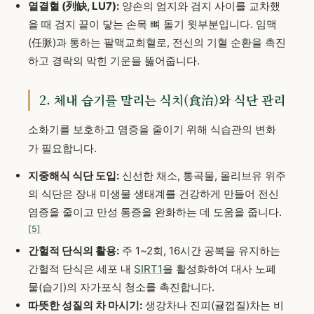
열결혈 (列缺, LU7):
양손의 엄지와 검지 사이를 교차했
을 때 검지 끝이 닿는 손목 뼈 돌기 윗부분입니다. 임맥
(任脈)과 통하는 팔맥교회혈로, 전신의 기혈 순환을 촉진
하고 경락의 막힌 기운을 뚫어줍니다.
2. 체내 습기를 말리는 식치(食治)와 식단 관리
소화기를 보호하고 염증을 줄이기 위해 식습관의 변화
가 필요합니다.
지중해식 식단 도입:
신선한 채소, 통곡물, 올리브유 위주
의 식단은 장내 미생물 생태계를 건강하게 만들어 전신
염증을 줄이고 만성 통증을 완화하는 데 도움을 줍니다.
[5]
간헐적 단식의 활용:
주 1~2회, 16시간 공복을 유지하는
간헐적 단식은 세포 내
SIRT1
을 활성화하여 대사 노폐
물(습기)의 자가포식 청소를 촉진합니다.
따뜻한 성질의 차 마시기:
생강차나 진피(귤껍질)차는 비