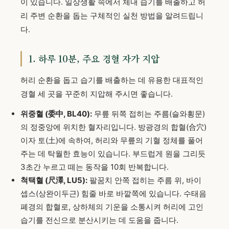
이 있습니다. 일상생활 속에서 체내 습기를 배출하고 허
리 주변 순환을 돕는 구체적인 실천 방법을 알려드립니
다.
1. 하루 10분, 주요 경혈 자가 지압
허리 순환을 돕고 습기를 배출하는 데 유용한 대표적인
경혈 세 곳을 꾸준히 지압해 주시면 좋습니다.
위중혈 (委中, BL40):
무릎 뒤쪽 접히는 주름(슬와횡문)
의 정중앙에 위치한 혈자리입니다. 방광경의 합혈(合穴)
이자 토(土)에 속하여, 허리와 무릎의 기혈 정체를 풀어
주는 데 탁월한 효능이 있습니다. 부드럽게 원을 그리듯
3초간 누르고 떼는 동작을 10회 반복합니다.
척택혈 (尺澤, LU5):
팔꿈치 안쪽 접히는 주름 위, 바이
셉스(상완이두근) 힘줄 바로 바깥쪽에 있습니다. 수태음
폐경의 합혈로, 상하체의 기운을 소통시켜 허리에 고인
습기를 전신으로 분산시키는 데 도움을 줍니다.