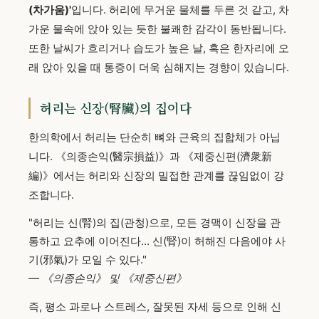
(차가움)'
입니다. 허리에 무거운 물체를 두른 것 같고, 차
가운 물속에 앉아 있는 듯한 불쾌한 감각이 동반됩니다.
또한 날씨가 흐리거나 습도가 높은 날, 혹은 한자리에 오
래 앉아 있을 때 통증이 더욱 심해지는 경향이 있습니다.
허리는 신장(腎臟)의 집이다
한의학에서 허리는 단순히 뼈와 근육의 집합체가 아닙
니다. 《의종손익(醫宗損益)》과 《제중신편(濟衆新
編)》에서는 허리와 신장의 밀접한 관계를 끊임없이 강
조합니다.
"허리는 신(腎)의 집(관청)으로, 모든 경맥이 신장을 관
통하고 요추에 이어진다... 신(腎)이 허해진 다음에야 사
기(邪氣)가 모일 수 있다."
— 《의종손익》 및 《제중신편》
즉, 평소 과로나 스트레스, 잘못된 자세 등으로 인해 신