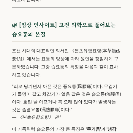
🌿 [임상 인사이트] 고전 의학으로 풀어보는
습요통의 본질
조선 시대의 대표적인 의서인 《본초유함요령(本草類函
要領)》에서는 요통의 양상에 따라 원인을 정밀하게 구
분하였습니다. 그중 습요통의 특징을 다음과 같이 묘사
하고 있습니다.
"리로 당기면서 아픈 것은 풍요통(風腰痛)이다. 무겁기
가 돌덩이 같고 차갑기가 얼음 같은 것은 습요통(濕腰痛)
이다. 흐린 날 아프거나 혹 오래 앉아 있다가 발생하는
것은 습열요통(濕熱腰痛)이다."
— 《본초유함요령》 권1
이 기록처럼 습요통의 가장 큰 특징은
'무거움'
과
'냉감