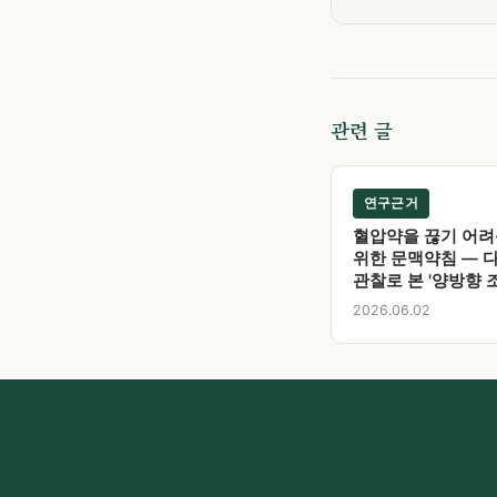
관련 글
연구근거
혈압약을 끊기 어려
위한 문맥약침 — 
관찰로 본 '양방향 
2026.06.02