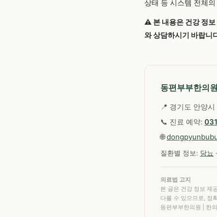
상태 등 시스템 전체의
⚠️ 본 내용은 건강 정
와 상담하시기 바랍니다
동편부부한의
📍 경기도 안양시 
📞 진료 예약:
03
🌐
dongpyunbub
질환별 정보:
당뇨
의료법 고지
본 글은 건강 정보 제
다를 수 있으므로, 정
동편부부한의원 | 한