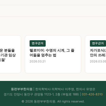
연구근거
연구근거
운 분들을
텔로미어: 수명의 시계, 그 줄
자가포식(Au
다기관 임상
어듦을 멈추는 법
안의 쓰레
조절'
2026.03.21
2026.03.0
동편부부한의원
| 한의학박사·의학박사 이주영, 한의사 유영은
경기도 안양시 동안구 관양동 1123-1, 2층 (부림로 188) |
031-426-8310
© 2026 동편부부한의원. All rights reserved.