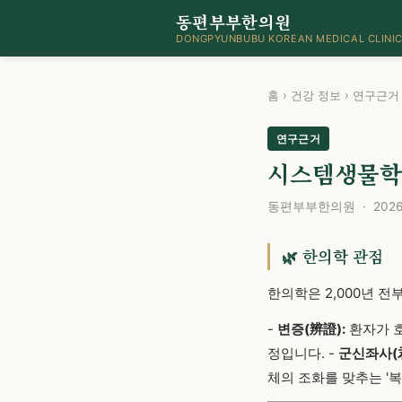
동편부부한의원
DONGPYUNBUBU KOREAN MEDICAL CLINI
홈
›
건강 정보
›
연구근거
연구근거
시스템생물학:
동편부부한의원 · 2026년
🌿 한의학 관점
한의학은 2,000년 
-
변증(辨證):
환자가 호
정입니다. -
군신좌사(
체의 조화를 맞추는 '