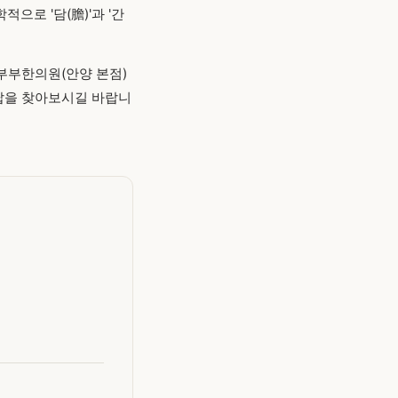
으로 '담(膽)'과 '간
부부한의원(안양 본점)
답을 찾아보시길 바랍니