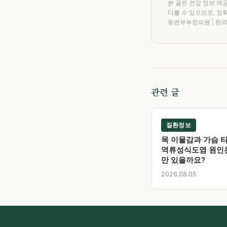
본 글은 건강 정보 제
다를 수 있으므로, 정
동편부부한의원 | 한
관련 글
질환정보
목 이물감과 가슴 타
역류성식도염 원인
만 있을까요?
2026.08.05