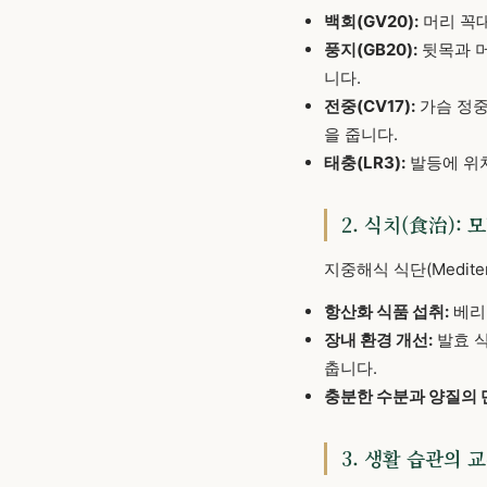
백회(GV20):
머리 꼭대
풍지(GB20):
뒷목과 머
니다.
전중(CV17):
가슴 정중
을 줍니다.
태충(LR3):
발등에 위
2. 식치(食治):
지중해식 식단(Medit
항산화 식품 섭취:
베리
장내 환경 개선:
발효 식
춥니다.
충분한 수분과 양질의 
3. 생활 습관의 