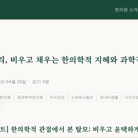
한의원 소개
C
리, 비우고 채우는 한의학적 지혜와 과학
 04월 25일 · 읽기 3분
한의원
동편부부한의원
두피건강
스트레스탈모
장내미생물
식이요
강
이트] 한의학적 관점에서 본 탈모: 비우고 윤택하