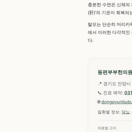
충분한 수면은 신체의 재
(肝)'의 기운이 회복되
탈모는 단순히 머리카락
에서 이러한 다각적인 
다.
동편부부한의
📍 경기도 안양시 
📞 진료 예약:
03
🌐
dongpyunbub
질환별 정보:
당뇨
의료법 고지