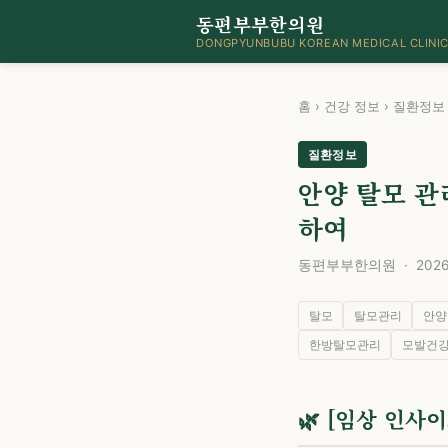
동편부부한의원
DONGPYUNBUBU KOREAN MEDICAL CLINI
홈
›
건강 정보
›
질환정보
질환정보
안양 탈모 관
하여
동편부부한의원 · 2026년
탈모
탈모관리
안양
한방탈모관리
모발건
🌿 [임상 인사