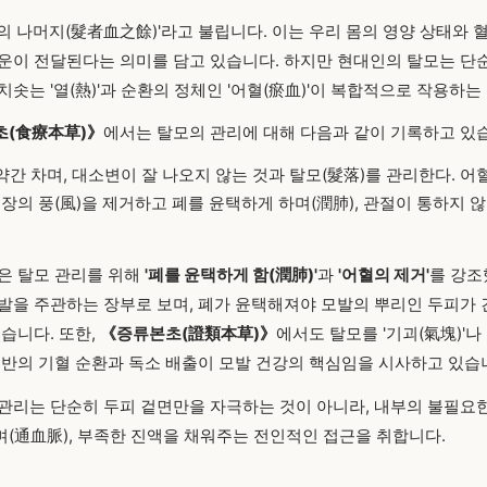
의 나머지(髮者血之餘)'라고 불립니다. 이는 우리 몸의 영양 상태와 
운이 전달된다는 의미를 담고 있습니다. 하지만 현대인의 탈모는 단
솟는 '열(熱)'과 순환의 정체인 '어혈(瘀血)'이 복합적으로 작용하는
초(食療本草)》
에서는 탈모의 관리에 대해 다음과 같이 기록하고 있
약간 차며, 대소변이 잘 나오지 않는 것과 탈모(髮落)를 관리한다. 어혈
오장의 풍(風)을 제거하고 폐를 윤택하게 하며(潤肺), 관절이 통하지 
은 탈모 관리를 위해
'폐를 윤택하게 함(潤肺)'
과
'어혈의 제거'
를 강조
발을 주관하는 장부로 보며, 폐가 윤택해져야 모발의 뿌리인 두피가
습니다. 또한,
《증류본초(證類本草)》
에서도 탈모를 '기괴(氣塊)'나
전반의 기혈 순환과 독소 배출이 모발 건강의 핵심임을 시사하고 있습
관리는 단순히 두피 겉면만을 자극하는 것이 아니라, 내부의 불필요한
(通血脈), 부족한 진액을 채워주는 전인적인 접근을 취합니다.