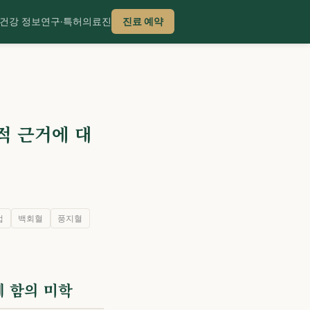
건강 정보
연구·특허
의료진
진료 예약
적 근거에 대
법
백회혈
풍지혈
게 함의 미학