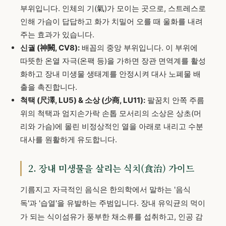
부위입니다. 인체의 기(氣)가 모이는 곳으로, 스트레스로
인해 가슴이 답답하고 화가 치밀어 오를 때 울화를 내려
주는 효과가 있습니다.
신궐 (神闕, CV8):
배꼽의 중앙 부위입니다. 이 부위에
따뜻한 온열 자극(온팩 등)을 가하면 장관 면역계를 활성
화하고 장내 미생물 생태계를 안정시켜 대사 노폐물 배
출을 촉진합니다.
척택 (尺澤, LU5) & 소상 (少商, LU11):
팔꿈치 안쪽 주름
위의 척택과 엄지손가락 손톱 모서리의 소상은 상초(머
리와 가슴)에 몰린 비정상적인 열을 아래로 내리고 수분
대사를 원활하게 유도합니다.
2. 장내 미생물을 살리는 식치(食治) 가이드
기름지고 자극적인 음식은 한의학에서 말하는 '음식
독'과 '습열'을 유발하는 주범입니다. 장내 유익균의 먹이
가 되는 식이섬유가 풍부한 채소류를 섭취하고, 인공 감