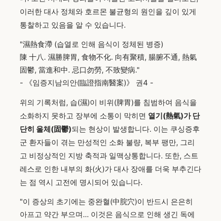
이러한 대사 정체와 호르몬 불균형의 원인을 깊이 있게
통찰하고 있음을 알 수 있습니다.
"濕熱食滯 (습열로 인해 음식이 정체된 병증)
陳 十八. 濕勝脾胃, 食物不化. 向有聚積, 腸腑不通, 熱氣
固鬱, 當進和中. 忌口勿勞, 不致變病."
- 《임증지남의안(臨證指南醫案)》 권4 -
위의 기록처럼, 습(濕)이 비위(脾胃)를 침범하여 음식을
소화하지 못하고 장부에 소통이 막히면
열기(熱氣)가 단
단히 울체(固鬱)
되는 현상이 발생합니다. 이는 쿠싱증후
군 환자들이 겪는 만성적인 소화 불량, 복부 팽만, 그리
고 비정상적인 지방 축적과 일맥상통합니다. 또한, 스트
레스로 인한 내부의 화(火)가 대사 장애를 더욱 부추긴다
는 점 역시 고전에 명시되어 있습니다.
"이 증상의 초기에는 중완혈(中脘穴)이 반드시 은은히
아프고 약간 부으며... 이것은 음식으로 인해 생긴 독에