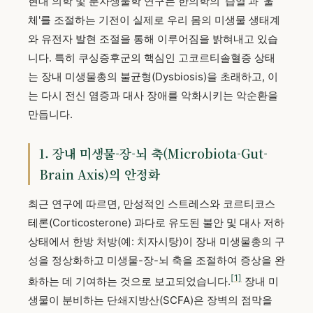
현대 의학 및 분자생물학 연구는 한의학의 '습열'과 '울
체'를 조절하는 기전이 실제로 우리 몸의 미생물 생태계
와 유전자 발현 조절을 통해 이루어짐을 밝혀내고 있습
니다. 특히 쿠싱증후군의 핵심인 고코르티솔혈증 상태
는 장내 미생물총의 불균형(Dysbiosis)을 초래하고, 이
는 다시 전신 염증과 대사 장애를 악화시키는 악순환을
만듭니다.
1. 장내 미생물-장-뇌 축(Microbiota-Gut-
Brain Axis)의 안정화
최근 연구에 따르면, 만성적인 스트레스와 코르티코스
테론(Corticosterone) 과다로 유도된 불안 및 대사 저하
상태에서 한방 처방(예: 치자시탕)이 장내 미생물총의 구
성을 정상화하고 미생물-장-뇌 축을 조절하여 증상을 완
[1]
화하는 데 기여하는 것으로 보고되었습니다.
장내 미
생물이 분비하는 단쇄지방산(SCFA)은 장벽의 점막을