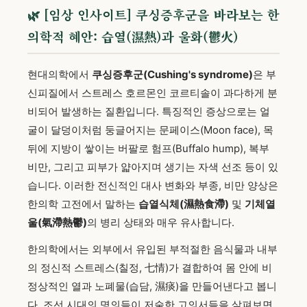
🌿 [임상 인사이트] 쿠싱증후군을 바라보는 한
의학적 혜안: 습열(濕熱)과 울화(鬱火)
현대의학에서
쿠싱증후군(Cushing's syndrome)
은 부
신피질에서 스트레스 호르몬인 코르티솔이 과다하게 분
비되어 발생하는 질환입니다. 특징적인 증상으로는 얼
굴이 달덩이처럼 둥글어지는 문페이스(Moon face), 목
뒤에 지방이 쌓이는 버팔로 험프(Buffalo hump), 복부
비만, 그리고 피부가 얇아지며 생기는 자색 선조 등이 있
습니다. 이러한 전신적인 대사 변화와 부종, 비만 양상은
한의학 고전에서 말하는
습열식체(濕熱食滯)
및
기체열
울(氣滯熱鬱)
의 병리 상태와 매우 유사합니다.
한의학에서는 외부에서 유입된 부적절한 음식물과 내부
의 정신적 스트레스(칠정, 七情)가 결합하여 몸 안에 비
정상적인 열과 노폐물(습담, 濕痰)을 만들어낸다고 봅니
다. 조선 시대의 명의들이 저술한 고의서들을 살펴보면,