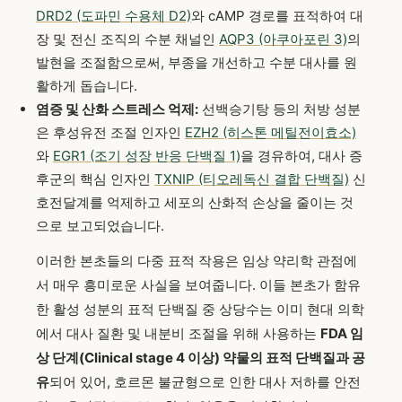
DRD2 (도파민 수용체 D2)
와 cAMP 경로를 표적하여 대
장 및 전신 조직의 수분 채널인
AQP3 (아쿠아포린 3)
의
발현을 조절함으로써, 부종을 개선하고 수분 대사를 원
활하게 돕습니다.
염증 및 산화 스트레스 억제:
선백승기탕 등의 처방 성분
은 후성유전 조절 인자인
EZH2 (히스톤 메틸전이효소)
와
EGR1 (조기 성장 반응 단백질 1)
을 경유하여, 대사 증
후군의 핵심 인자인
TXNIP (티오레독신 결합 단백질)
신
호전달계를 억제하고 세포의 산화적 손상을 줄이는 것
으로 보고되었습니다.
이러한 본초들의 다중 표적 작용은 임상 약리학 관점에
서 매우 흥미로운 사실을 보여줍니다. 이들 본초가 함유
한 활성 성분의 표적 단백질 중 상당수는 이미 현대 의학
에서 대사 질환 및 내분비 조절을 위해 사용하는
FDA 임
상 단계(Clinical stage 4 이상) 약물의 표적 단백질과 공
유
되어 있어, 호르몬 불균형으로 인한 대사 저하를 안전