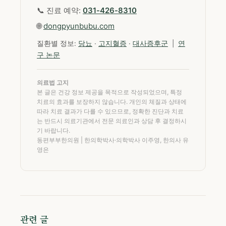
📞 진료 예약:
031-426-8310
🌐
dongpyunbubu.com
질환별 정보:
당뇨
·
고지혈증
·
대사증후군
|
연
구 논문
의료법 고지
본 글은 건강 정보 제공을 목적으로 작성되었으며, 특정
치료의 효과를 보장하지 않습니다. 개인의 체질과 상태에
따라 치료 결과가 다를 수 있으므로, 정확한 진단과 치료
는 반드시 의료기관에서 전문 의료인과 상담 후 결정하시
기 바랍니다.
동편부부한의원 | 한의학박사·의학박사 이주영, 한의사 유
영은
관련 글