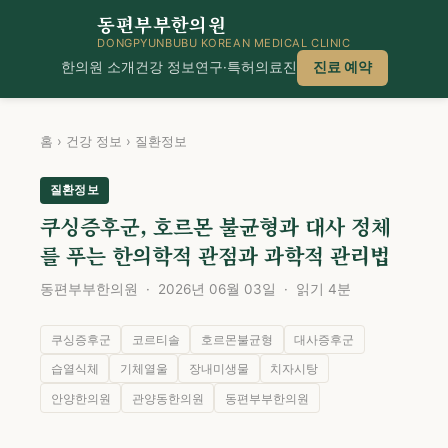
동편부부한의원
DONGPYUNBUBU KOREAN MEDICAL CLINIC
한의원 소개
건강 정보
연구·특허
의료진
진료 예약
홈
›
건강 정보
›
질환정보
질환정보
쿠싱증후군, 호르몬 불균형과 대사 정체
를 푸는 한의학적 관점과 과학적 관리법
동편부부한의원 · 2026년 06월 03일 · 읽기 4분
쿠싱증후군
코르티솔
호르몬불균형
대사증후군
습열식체
기체열울
장내미생물
치자시탕
안양한의원
관양동한의원
동편부부한의원