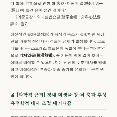
다 칠정(七情)으로 인한 화(火)가 더해져 열(熱)이 위구
(胃口)에 몰려 옹이 생긴 것이다."
- 《의종금감ㆍ외과심법요결(醫宗金鑑ㆍ外科心法要
訣)》 권7 -
정신적인 울화(칠정화)와 음식의 독소가 결합하면 위장
관을 비롯한 전신 대사 경로에 정체가 발생합니다. 코르
티솔이라는 스트레스 호르몬의 폭발적 분비는 한의학적
으로
기체열울(氣滯熱鬱)
, 즉 기운이 막혀 열이 쌓이는
상태로 해석할 수 있으며, 이는 전신의 수분 대사를 방해
하고 비정상적인 부종과 체중 증가를 유발하는 근본 원
인이 됩니다.
🔬 [과학적 근거] 장내 미생물-장-뇌 축과 후성
유전학적 대사 조절 메커니즘