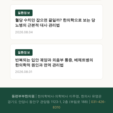
질환정보
혈당 수치만 잡으면 끝일까? 한의학으로 보는 당
뇨병의 근본적 대사 관리법
2026.08.04
질환정보
반복되는 입안 궤양과 외음부 통증, 베체트병의
한의학적 원인과 면역 관리법
2026.08.01
동편부부한의원
| 한의학박사·의학박사 이주영, 한의사 유영은
경기도 안양시 동안구 관양동 1123-1, 2층 (부림로 188) |
031-426-
8310