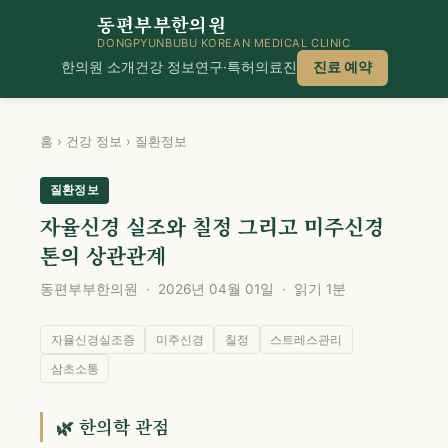
동편부부한의원
DONGPYUNBUBU KOREAN MEDICAL CLINIC
한의원 소개
건강 정보
연구·특허
의료진
진료 예약
홈
›
건강 정보
›
질환정보
질환정보
자율신경 실조와 칠정 그리고 미주신경
톤의 상관관계
동편부부한의원 · 2026년 04월 01일 · 읽기 1분
자율신경실조증
미주신경
칠정
스트레스관리
삼초소통
🌿 한의학 관점