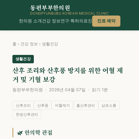
동편부부한의원
DONGPYUNBUBU KOREAN MEDICAL CLINIC
한의원 소개
건강 정보
연구·특허
의료진
진료 예약
홈
›
건강 정보
›
생활건강
생활건강
산후 조리와 산후풍 방지를 위한 어혈 제
거 및 기혈 보강
동편부부한의원 · 2026년 04월 07일 · 읽기 1분
산후조리
산후풍
어혈제거
출산후관리
삼초소통
한방산후관리
🌿 한의학 관점