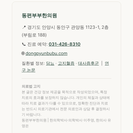
동편부부한의원
📍 경기도 안양시 동안구 관양동 1123-1, 2층
(부림로 188)
📞 진료 예약:
031-426-8310
🌐
dongpyunbubu.com
질환별 정보:
당뇨
·
고지혈증
·
대사증후군
|
연
구 논문
의료법 고지
본 글은 건강 정보 제공을 목적으로 작성되었으며, 특정
치료의 효과를 보장하지 않습니다. 개인의 체질과 상태에
따라 치료 결과가 다를 수 있으므로, 정확한 진단과 치료
는 반드시 의료기관에서 전문 의료인과 상담 후 결정하시
기 바랍니다.
동편부부한의원 | 한의학박사·의학박사 이주영, 한의사 유
영은