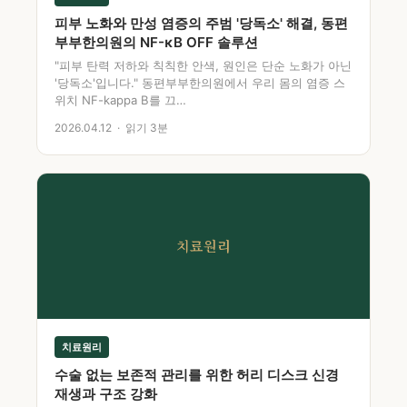
피부 노화와 만성 염증의 주범 '당독소' 해결, 동편
부부한의원의 NF-κB OFF 솔루션
"피부 탄력 저하와 칙칙한 안색, 원인은 단순 노화가 아닌
'당독소'입니다." 동편부부한의원에서 우리 몸의 염증 스
위치 NF-kappa B를 끄…
2026.04.12 · 읽기 3분
치료원리
치료원리
수술 없는 보존적 관리를 위한 허리 디스크 신경
재생과 구조 강화