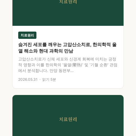
치료원리
치료원리
숨겨진 세포를 깨우는 고압산소치료, 한의학적 울
열 해소와 현대 과학의 만남
고압산소치료가 신체 세포와 신경계 회복에 미치는 긍정
적 영향과 이를 한의학의 '울열(鬱熱)' 및 '기혈 순환' 관점
에서 분석합니다. 안양 동편부…
2026.05.31 · 읽기 5분
치료원리