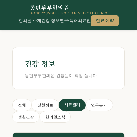
동편부부한의원
DONGPYUNBUBU KOREAN MEDICAL CLINIC
한의원 소개
건강 정보
연구·특허
의료진
진료 예약
건강 정보
동편부부한의원 원장들이 직접 씁니다
치료원리
전체
질환정보
연구근거
생활건강
한의원소식