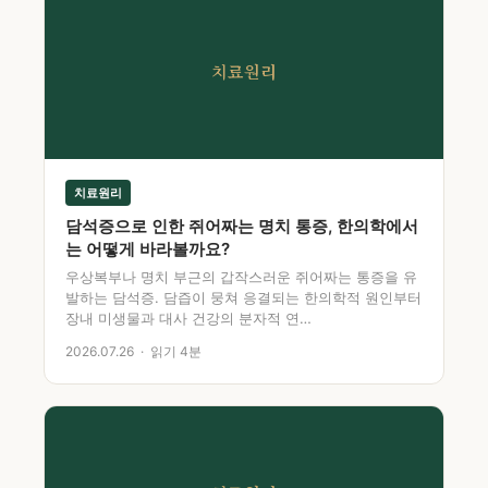
치료원리
치료원리
담석증으로 인한 쥐어짜는 명치 통증, 한의학에서
는 어떻게 바라볼까요?
우상복부나 명치 부근의 갑작스러운 쥐어짜는 통증을 유
발하는 담석증. 담즙이 뭉쳐 응결되는 한의학적 원인부터
장내 미생물과 대사 건강의 분자적 연…
2026.07.26 · 읽기 4분