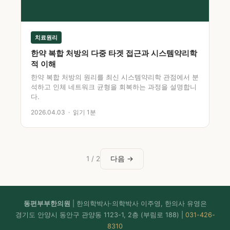
치료원리
한약 복합 처방의 다중 타겟 접근과 시스템약리학
적 이해
한약 복합 처방의 원리를 최신 시스템약리학 관점에서 분
석하고 인체 네트워크 균형을 회복하는 과정을 설명합니
다.
2026.04.03 · 읽기 1분
1 / 2
다음 →
동편부부한의원
| 한의학박사·의학박사 이주영, 한의사 유영은
경기도 안양시 동안구 관양동 1123-1, 2층 (부림로 188) |
031-426-
8310